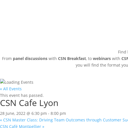
Find 
From
panel discussions
with
CSN Breakfast
, to
webinars
with
CS
you will find the format yo
« All Events
This event has passed.
CSN Cafe Lyon
28 June, 2022 @ 6:30 pm
-
8:00 pm
«
CSN Master Class: Driving Team Outcomes through Customer Su
CSN Café Montpellier
»