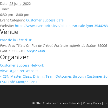
Date:
28 June, 2022
Time:
6:30 pm - 8:00 pm
Event Category:
Customer Success Cafe
Website:
https://www.eventbrite.ie/e/billets-csn-cafe-lyon-354428
Venue
Parc de la Tête d’Or
Parc de la Tête d'Or, Rue de Créqui, Porte des enfants du Rhône, 69006
Lyon
,
69006
FR
+ Google Map
Organizer
Customer Success Network
View Organizer Website
«
CSN Master Class: Driving Team Outcomes through Customer Su
CSN Café Montpellier
»
© 2026 Customer Success Network |
Privacy Policy
|
Te