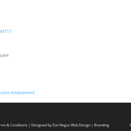
343717
 Lyon
ccess Enablement
rms & Conditions
| Designed by
Zoe Negus Web Design
| Branding